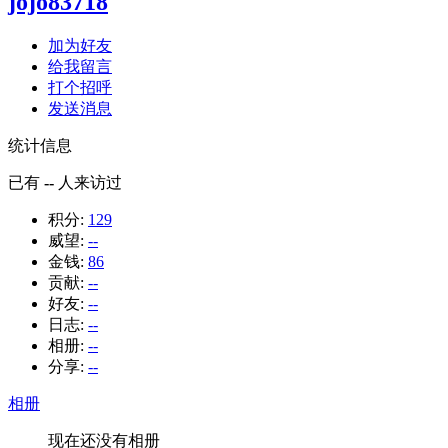
jojo83718
加为好友
给我留言
打个招呼
发送消息
统计信息
已有
--
人来访过
积分:
129
威望:
--
金钱:
86
贡献:
--
好友:
--
日志:
--
相册:
--
分享:
--
相册
现在还没有相册